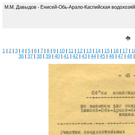
М.М. Давыдов - Енисей-Обь-Арало-Каспийская водохозяй
1
|
2
|
3
|
4
|
5
|
6
|
7
|
8
|
9
|
10
|
11
|
12
|
13
|
14
|
15
|
16
|
17
|
1
36
|
37
|
38
|
39
|
40
|
41
|
42
|
43
|
44
|
45
|
46
|
47
|
48