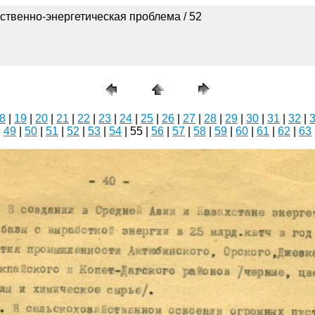
ственно-энергетическая проблема / 52
8
|
19
|
20
|
21
|
22
|
23
|
24
|
25
|
26
|
27
|
28
|
29
|
30
|
31
|
32
|
|
49
|
50
|
51
|
52
|
53
|
54
| 55 |
56
|
57
|
58
|
59
|
60
|
61
|
62
|
63