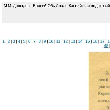
М.М. Давыдов - Енисей-Обь-Арало-Каспийская водохозяй
1
|
2
|
3
|
4
|
5
|
6
|
7
|
8
|
9
|
10
|
11
|
12
|
13
|
14
|
15
|
16
|
17
|
1
48