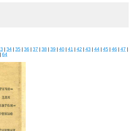
33
|
34
|
35
|
36
|
37
|
38
|
39
|
40
|
41
|
42
|
43
|
44
|
45
|
46
|
47
|
|
64