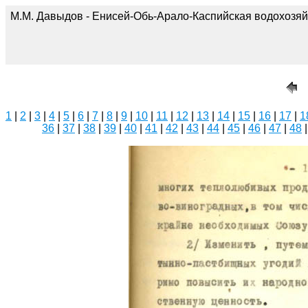
М.М. Давыдов - Енисей-Обь-Арало-Каспийская водохозяй
1
|
2
|
3
|
4
|
5
|
6
|
7
|
8
|
9
|
10
|
11
|
12
|
13
|
14
|
15
|
16
|
17
|
1
36
|
37
|
38
|
39
|
40
|
41
|
42
|
43
|
44
|
45
|
46
|
47
|
48