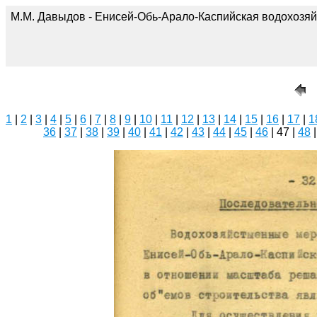
М.М. Давыдов - Енисей-Обь-Арало-Каспийская водохозяй
1
|
2
|
3
|
4
|
5
|
6
|
7
|
8
|
9
|
10
|
11
|
12
|
13
|
14
|
15
|
16
|
17
|
1
36
|
37
|
38
|
39
|
40
|
41
|
42
|
43
|
44
|
45
|
46
| 47 |
48