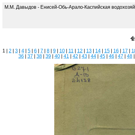
М.М. Давыдов - Енисей-Обь-Арало-Каспийская водохозяй
1 |
2
|
3
|
4
|
5
|
6
|
7
|
8
|
9
|
10
|
11
|
12
|
13
|
14
|
15
|
16
|
17
|
1
36
|
37
|
38
|
39
|
40
|
41
|
42
|
43
|
44
|
45
|
46
|
47
|
48