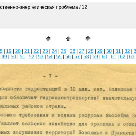
ственно-энергетическая проблема / 12
8
|
19
|
20
|
21
|
22
|
23
|
24
|
25
|
26
|
27
|
28
|
29
|
30
|
31
|
32
|
|
49
|
50
|
51
|
52
|
53
|
54
|
55
|
56
|
57
|
58
|
59
|
60
|
61
|
62
|
63