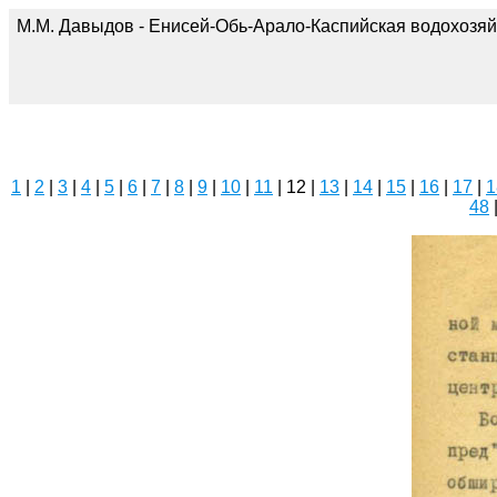
М.М. Давыдов - Енисей-Обь-Арало-Каспийская водохозяй
1
|
2
|
3
|
4
|
5
|
6
|
7
|
8
|
9
|
10
|
11
| 12 |
13
|
14
|
15
|
16
|
17
|
1
48