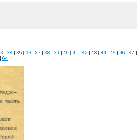
33
|
34
|
35
|
36
|
37
|
38
|
39
|
40
|
41
|
42
|
43
|
44
|
45
|
46
|
47
|
|
64