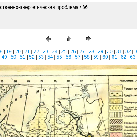
ственно-энергетическая проблема / 36
8
|
19
|
20
|
21
|
22
|
23
|
24
|
25
|
26
|
27
|
28
|
29
|
30
|
31
|
32
|
|
49
|
50
|
51
|
52
|
53
|
54
|
55
|
56
|
57
|
58
|
59
|
60
|
61
|
62
|
63