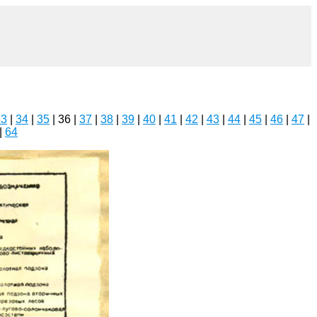
33
|
34
|
35
| 36 |
37
|
38
|
39
|
40
|
41
|
42
|
43
|
44
|
45
|
46
|
47
|
|
64