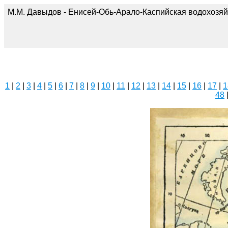
М.М. Давыдов - Енисей-Обь-Арало-Каспийская водохозяй
1
|
2
|
3
|
4
|
5
|
6
|
7
|
8
|
9
|
10
|
11
|
12
|
13
|
14
|
15
|
16
|
17
|
1
48