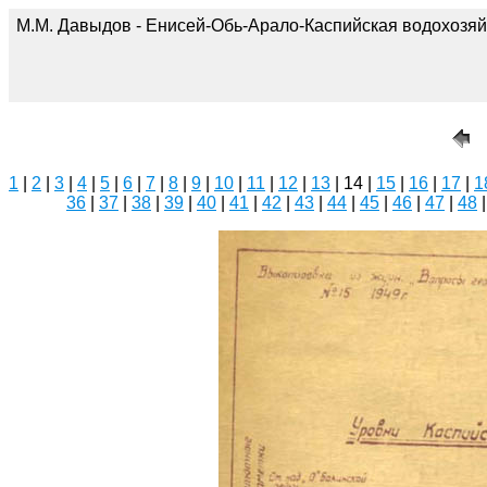
М.М. Давыдов - Енисей-Обь-Арало-Каспийская водохозяй
1
|
2
|
3
|
4
|
5
|
6
|
7
|
8
|
9
|
10
|
11
|
12
|
13
| 14 |
15
|
16
|
17
|
1
36
|
37
|
38
|
39
|
40
|
41
|
42
|
43
|
44
|
45
|
46
|
47
|
48