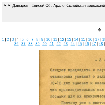
М.М. Давыдов - Енисей-Обь-Арало-Каспийская водохозяй
1
|
2
|
3
| 4 |
5
|
6
|
7
|
8
|
9
|
10
|
11
|
12
|
13
|
14
|
15
|
16
|
17
|
1
36
|
37
|
38
|
39
|
40
|
41
|
42
|
43
|
44
|
45
|
46
|
47
|
48