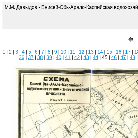
М.М. Давыдов - Енисей-Обь-Арало-Каспийская водохозяй
1
|
2
|
3
|
4
|
5
|
6
|
7
|
8
|
9
|
10
|
11
|
12
|
13
|
14
|
15
|
16
|
17
|
1
36
|
37
|
38
|
39
|
40
|
41
|
42
|
43
|
44
| 45 |
46
|
47
|
48