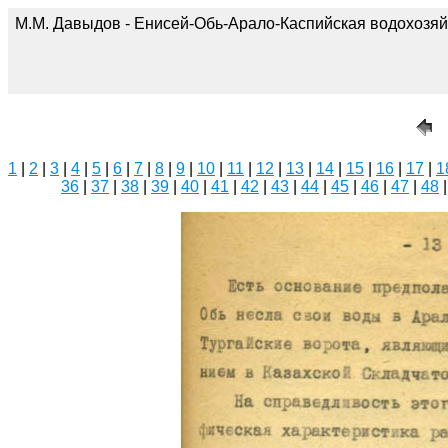
М.М. Давыдов - Енисей-Обь-Арало-Каспийская водохозяй
1
|
2
|
3
|
4
|
5
|
6
|
7
|
8
|
9
|
10
|
11
|
12
|
13
|
14
|
15
|
16
|
17
|
1
36
|
37
|
38
|
39
|
40
|
41
|
42
|
43
|
44
|
45
|
46
|
47
|
48