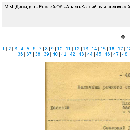
М.М. Давыдов - Енисей-Обь-Арало-Каспийская водохозяй
1
|
2
|
3
|
4
|
5
|
6
|
7
|
8
|
9
|
10
|
11
|
12
|
13
|
14
|
15
|
16
|
17
|
1
36
|
37
|
38
|
39
|
40
|
41
|
42
|
43
|
44
|
45
|
46
|
47
|
48