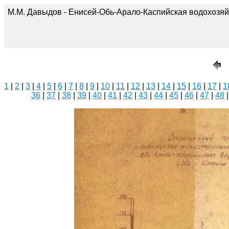
М.М. Давыдов - Енисей-Обь-Арало-Каспийская водохозяй
1
|
2
|
3
|
4
|
5
|
6
|
7
|
8
|
9
|
10
|
11
|
12
|
13
|
14
|
15
|
16
|
17
|
1
36
|
37
|
38
|
39
|
40
|
41
|
42
|
43
|
44
|
45
|
46
|
47
|
48