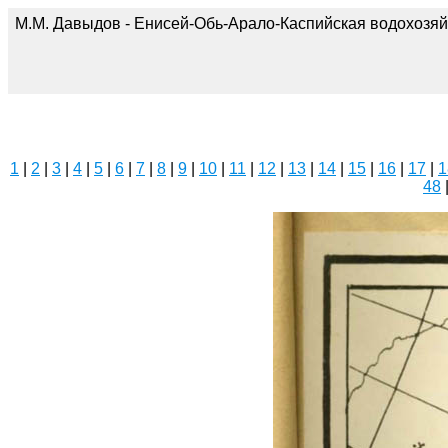
М.М. Давыдов - Енисей-Обь-Арало-Каспийская водохозяй
1
|
2
|
3
|
4
|
5
|
6
|
7
|
8
|
9
|
10
|
11
|
12
|
13
|
14
|
15
|
16
|
17
|
1
48