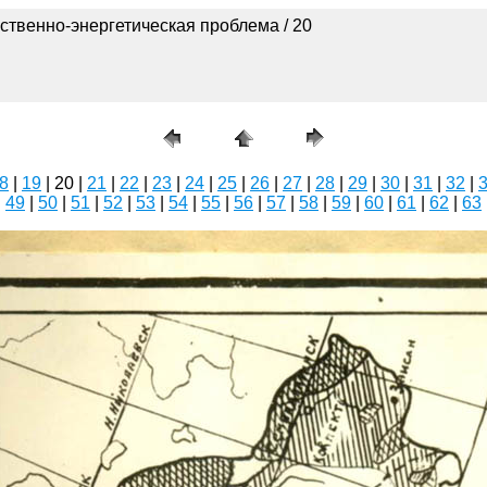
ственно-энергетическая проблема / 20
8
|
19
| 20 |
21
|
22
|
23
|
24
|
25
|
26
|
27
|
28
|
29
|
30
|
31
|
32
|
|
49
|
50
|
51
|
52
|
53
|
54
|
55
|
56
|
57
|
58
|
59
|
60
|
61
|
62
|
63