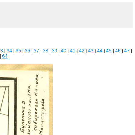
33
|
34
|
35
|
36
|
37
|
38
|
39
|
40
|
41
|
42
|
43
|
44
|
45
|
46
|
47
|
|
64