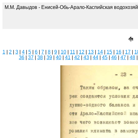
М.М. Давыдов - Енисей-Обь-Арало-Каспийская водохозяй
1
|
2
|
3
|
4
|
5
|
6
|
7
|
8
|
9
|
10
|
11
|
12
|
13
|
14
|
15
|
16
|
17
|
1
36
|
37
|
38
|
39
|
40
|
41
|
42
|
43
|
44
|
45
|
46
|
47
|
48