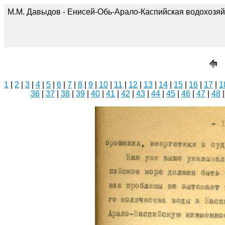
М.М. Давыдов - Енисей-Обь-Арало-Каспийская водохозяй
1
|
2
|
3
|
4
|
5
|
6
|
7
|
8
|
9
|
10
|
11
|
12
|
13
|
14
|
15
|
16
|
17
|
1
36
|
37
|
38
|
39
|
40
|
41
|
42
|
43
|
44
|
45
|
46
|
47
|
48