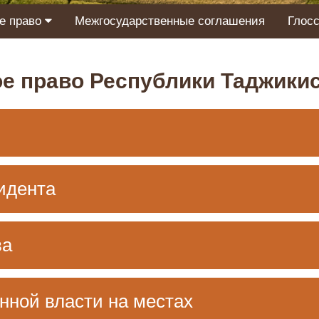
е право
Межгосударственные соглашения
Глос
е право Республики Таджики
идента
ва
нной власти на местах