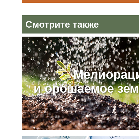
Смотрите также
Мелиорац
и орошаемое зе