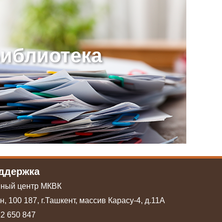
иблиотека
оддержка
ный центр МКВК
, 100 187, г.Ташкент, массив Карасу-4, д.11А
12 650 847