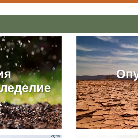
ия
Оп
мледелие