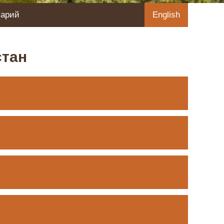
сарий
English
стан