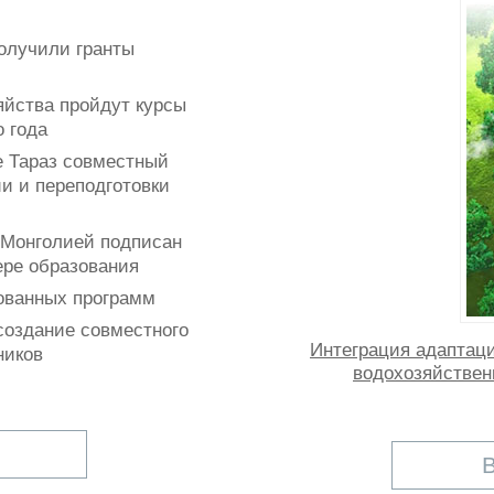
получили гранты
яйства пройдут курсы
 года
е Тараз совместный
и и переподготовки
 Монголией подписан
ере образования
ованных программ
создание совместного
Интеграция адаптац
ников
водохозяйствен