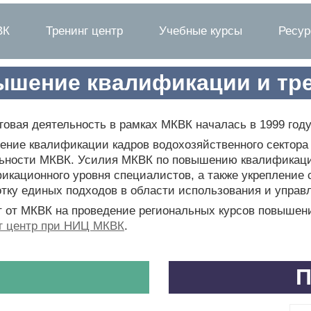
ВК
Тренинг центр
Учебные курсы
Ресу
шение квалификации и тр
говая деятельность в рамках МКВК началась в 1999 году
ние квалификации кадров водохозяйственного сектора 
ьности МКВК. Усилия МКВК по повышению квалификаци
икационного уровня специалистов, а также укрепление 
тку единых подходов в области использования и управ
 от МКВК на проведение региональных курсов повыше
г центр при НИЦ МКВК
.
П