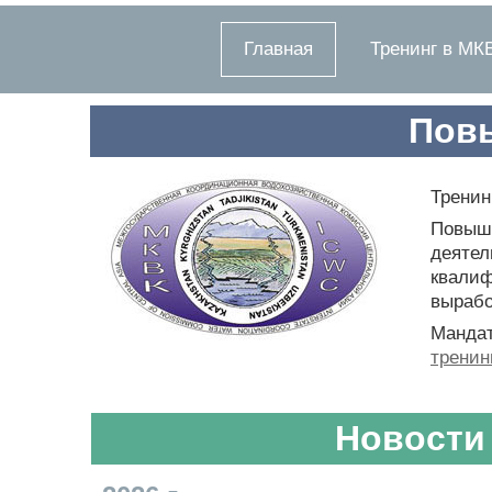
Главная
Тренинг в МК
Повы
Тренин
Повыше
деятел
квалиф
вырабо
Мандат
тренин
Новости