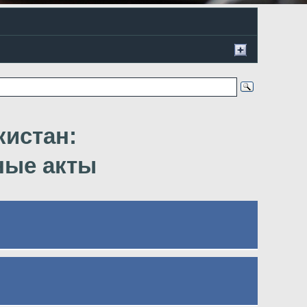
кистан:
ные акты