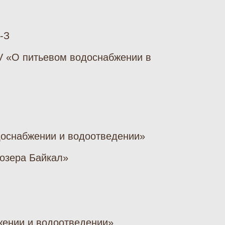
-З
IV «О питьевом водоснабжении в
доснабжении и водоотведении»
 озера Байкал»
жении и водоотведении»