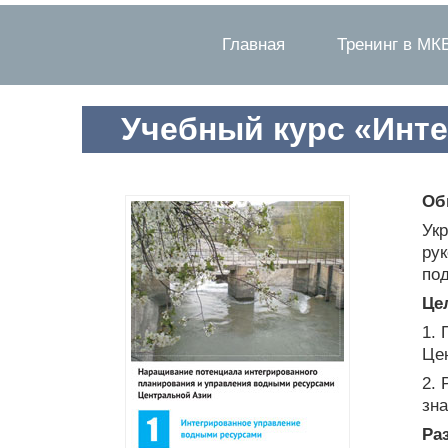
Главная
Тренинг в МК
Учебный курс «Инт
Об
Ук
ру
по
Це
1.
Цен
2.
зн
Ра