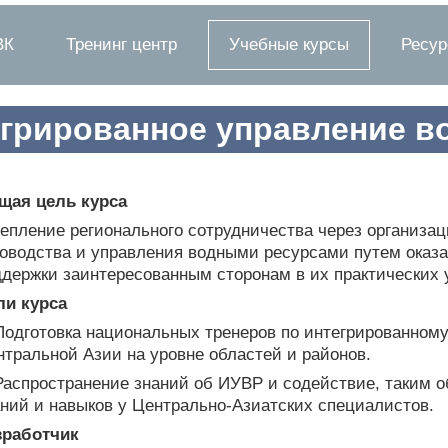
ВК
Тренинг центр
Учебные курсы
Ресу
егрированное управление 
щая цель курса
репление регионального сотрудничества через организа
ководства и управления водными ресурсами путем оказ
ддержки заинтересованным сторонам в их практических
ли курса
 Подготовка национальных тренеров по интегрированно
тральной Азии на уровне областей и районов.
 Распространение знаний об ИУВР и содействие, таким
аний и навыков у Центрально-Азиатских специалистов.
зработчик