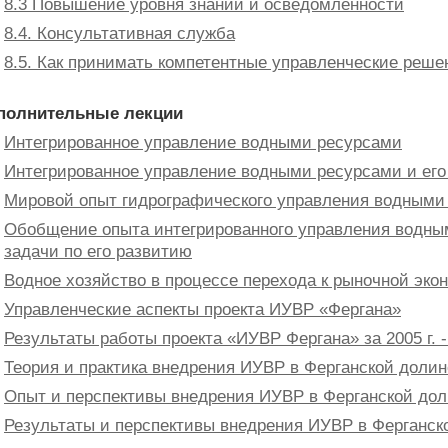
8.3 Повышение уровня знаний и осведомленности
8.4. Консультативная служба
8.5. Как принимать компетентные управленческие реше
полнительные лекции
Интегрированное управление водными ресурсами
Интегрированное управление водными ресурсами и его
Мировой опыт гидрографического управления водными
Обобщение опыта интегрированного управления водны
задачи по его развитию
Водное хозяйство в процессе перехода к рыночной эко
Управленческие аспекты проекта ИУВР «Фергана»
Результаты работы проекта «ИУВР Фергана» за 2005 г. - 
Теория и практика внедрения ИУВР в Ферганской долин
Опыт и перспективы внедрения ИУВР в Ферганской до
Результаты и перспективы внедрения ИУВР в Ферганск