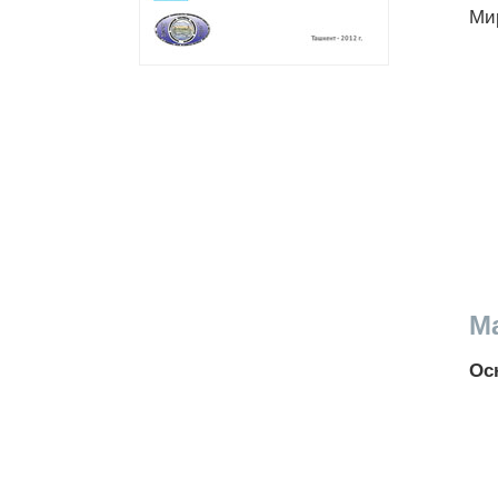
Мир
М
Ос