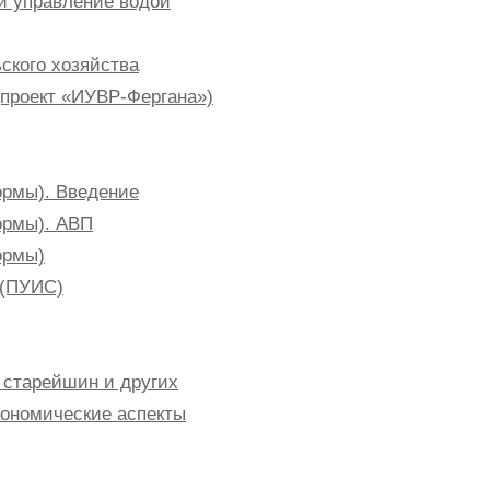
 и управление водой
ьского хозяйства
(проект «ИУВР-Фергана»)
ормы). Введение
ормы). АВП
ормы)
 (ПУИС)
, старейшин и других
кономические аспекты