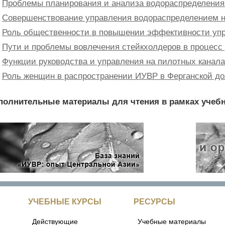
Проблемы планирования и анализа водораспределения
Совершенствование управления водораспределением н
Роль общественности в повышении эффективности уп
Пути и проблемы вовлечения стейкхолдеров в процесс 
Функции руководства и управления на пилотных канал
Роль женщин в распространении ИУВР в Ферганской до
полнительные материалы для чтения в рамках учебн
УЧЕБНЫЕ КУРСЫ
РЕСУРСЫ
Действующие
Учебные материалы