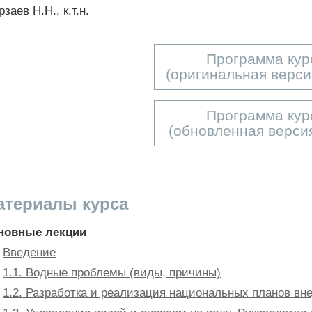
заев Н.Н., к.т.н.
Программа кур
(оригинальная верси
Программа кур
(обновленная версия
атериалы курса
новные лекции
Введение
1.1. Водные проблемы (виды, причины)
1.2. Разработка и реализация национальных планов в