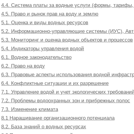
4.4. Система платы за водные услуги (формы, тарифы
4.5. Право и рынок прав на воду и землю
5.1. Оценка и виды водных ресурсов
5.2. Информационно-управляющие системы (ИУС), Авт
5.3. Мониторинг и оценка водных объектов и процессов
5.4. Индикаторы управления водой
6.1. Водное законодательство
6.2. Право на воду
6.3. Правовые аспекты использования водной инфраст
6.4. Конфликтные ситуации и их разрешение
7.1. Управление водой и учет экологических требовани
7.2. Проблемы водоохранных зон и прибрежных полос
7.3. Изменение климата
8.1 Наращивание организационного потенциала
8.2. База знаний о водных ресурсах