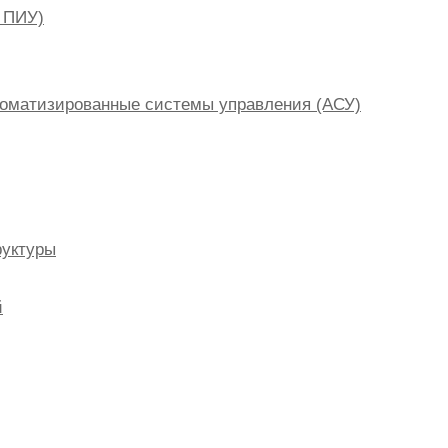
, ПИУ)
оматизированные системы управления (АСУ)
руктуры
й