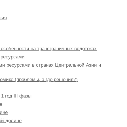
ния
 особенности на трансграничных водотоках
 ресурсами
ми ресурсами в странах Центральной Азии и
номике (проблемы, а где решения?)
1 год III фазы
е
лине
ой долине