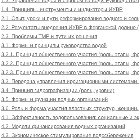
1.3. Управление водой и спросом на воду. Руководство
1.4. Принципы, инструменты и индикаторы ИУВР
2.1. Опыт, уроки и пути реформирования водного и сел
2.2. Результаты внедрения ИУВР в Ферганской долине 
2.3. Проблемы ТМР и пути их решения
3.1. Формы и принципы руководства водой
3.2.1. Принцип общественного участия (роль, этапы, ф
3.2.2. Принцип общественного участия (роль, этапы, ф
3.2.3. Принцип общественного участия (роль, этапы, ф
3.3. Передача управления ирригационными системами
3.4. Принцип гидрографизации (роль, уровни)
3.5. Формы и функции водных организаций
3.6. Роль и форма участия властных структур, женщин
4.1. Эффективность водопользования: социальные и э
4.2. Модели финансирования водных организаций
4.3. Экономическое стимулирование водосбережения