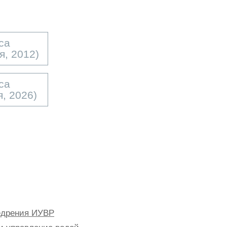
са
я, 2012)
са
, 2026)
недрения ИУВР