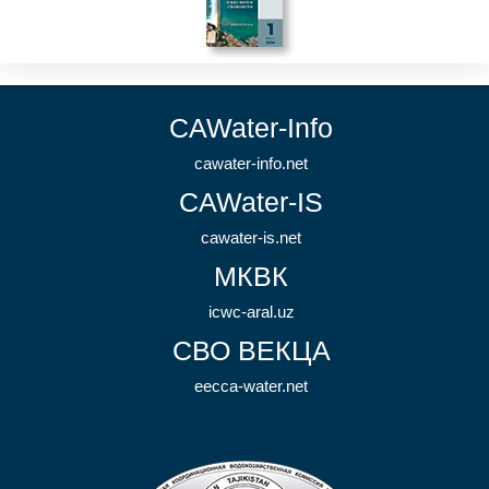
CAWater-Info
cawater-info.net
CAWater-IS
cawater-is.net
МКВК
icwc-aral.uz
СВО ВЕКЦА
eecca-water.net