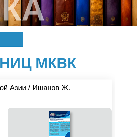
КА
НИЦ МКВК
ой Азии / Ишанов Ж.