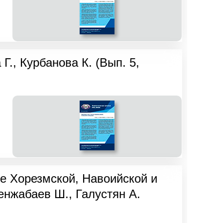
., Курбанова К. (Вып. 5,
е Хорезмской, Навоийской и
енжабаев Ш., Галустян А.