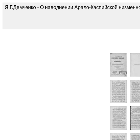
Я.Г.Демченко - О наводнении Арало-Каспийской низменн