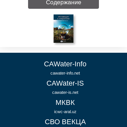
Содержание
CAWater-Info
cawater-info.net
CAWater-IS
cawater-is.net
МКВК
icwc-aral.uz
СВО ВЕКЦА