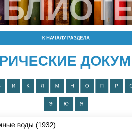
ИБЛИОТЕ
К НАЧАЛУ РАЗДЕЛА
РИЧЕСКИЕ ДОКУ
З
И
К
Л
М
Н
О
П
Р
Э
Ю
Я
емные воды (1932)