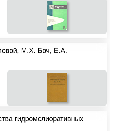
овой, M.X. Боч, Е.А.
йства гидромелиоративных