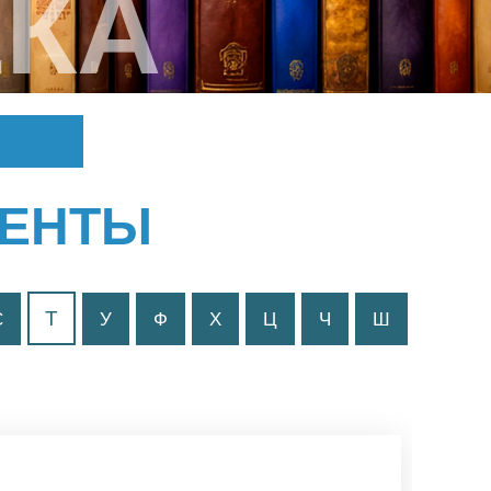
КА
МЕНТЫ
Т
С
У
Ф
Х
Ц
Ч
Ш