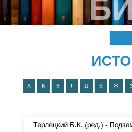
Б
ИСТО
А
Б
В
Г
Д
Е
Ж
Терлецкий Б.К. (ред.) - Подз