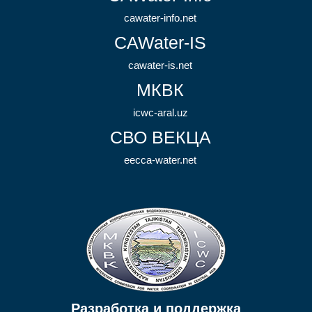
cawater-info.net
CAWater-IS
cawater-is.net
МКВК
icwc-aral.uz
СВО ВЕКЦА
eecca-water.net
Разработка и поддержка