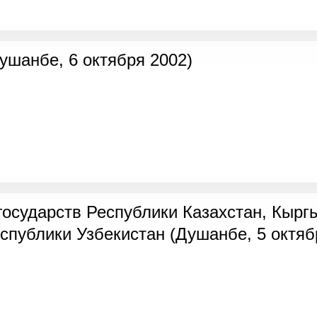
шанбе, 6 октября 2002)
осудaрств Республики Кaзaхстaн, Кырг
спублики Узбекистaн (Душанбе, 5 октяб