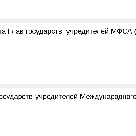
а Глав государств–учредителей МФСА (
государств-учредителей Международног