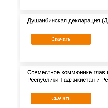
Душанбинская декларация (Ду
Скачать
Совместное коммюнике глaв г
Республики Тaджикистaн и Ре
Скачать