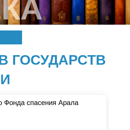
КА
В ГОСУДАРСТВ
ИИ
о Фонда спасения Арала