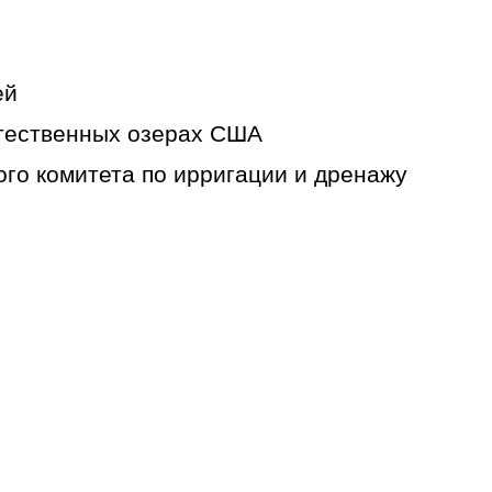
ей
стественных озерах США
ого комитета по ирригации и дренажу