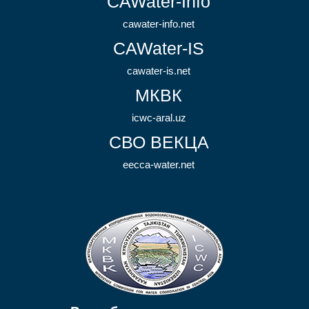
CAWater-Info
cawater-info.net
CAWater-IS
cawater-is.net
МКВК
icwc-aral.uz
СВО ВЕКЦА
eecca-water.net