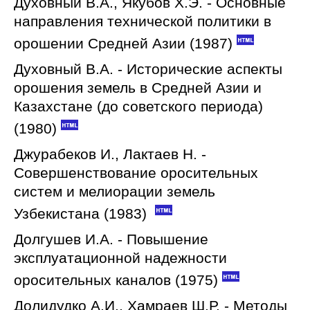
Духовный В.А., Якубов Х.Э. - Основные
направления технической политики в
орошении Средней Азии (1987)
Духовный В.А. - Исторические аспекты
орошения земель в Средней Азии и
Казахстане (до советского периода)
(1980)
Джурабеков И., Лактаев Н. -
Совершенствование оросительных
систем и мелиорации земель
Узбекистана (1983)
Долгушев И.А. - Повышение
эксплуатационной надежности
оросительных каналов (1975)
Долидудко А.И., Хамраев Ш.Р. - Методы