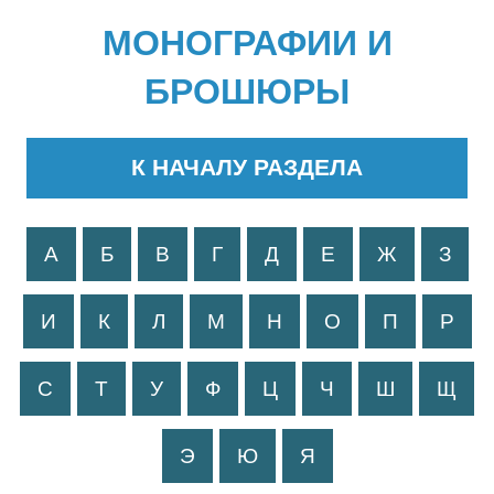
МОНОГРАФИИ И
БРОШЮРЫ
К НАЧАЛУ РАЗДЕЛА
А
Б
В
Г
Д
Е
Ж
З
И
К
Л
М
Н
О
П
Р
С
Т
У
Ф
Ц
Ч
Ш
Щ
Э
Ю
Я