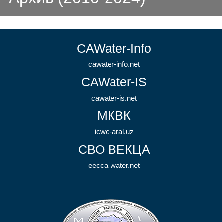
CAWater-Info
cawater-info.net
CAWater-IS
cawater-is.net
МКВК
icwc-aral.uz
СВО ВЕКЦА
eecca-water.net