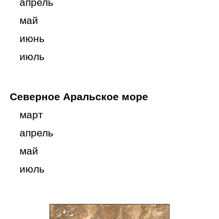
апрель
май
июнь
июль
Северное Аральское море
март
апрель
май
июль